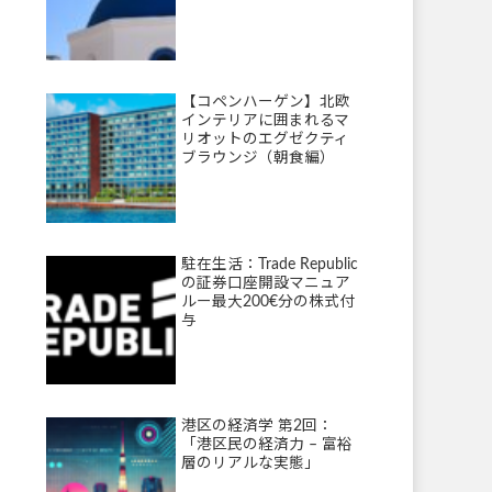
【コペンハーゲン】北欧
インテリアに囲まれるマ
リオットのエグゼクティ
ブラウンジ（朝食編）
駐在生活：Trade Republic
の証券口座開設マニュア
ルー最大200€分の株式付
与
港区の経済学 第2回：
「港区民の経済力 – 富裕
層のリアルな実態」