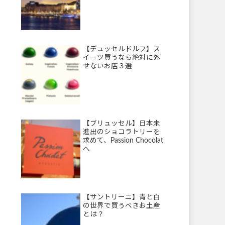
【デュッセルドルフ】ス
イーツ買うなら絶対に外
せないお店３選
【ブリュッセル】日本未
進出のショコラトリーを
求めて、Passion Chocolat
へ
【サントリーニ】青と白
の世界で買うべきお土産
とは？