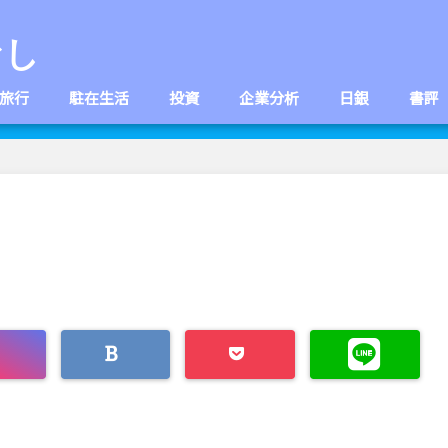
なし
旅行
駐在生活
投資
企業分析
日銀
書評