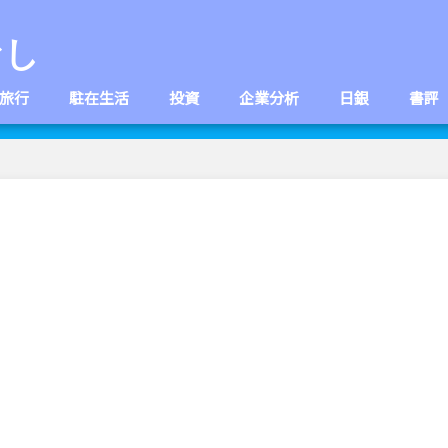
なし
旅行
駐在生活
投資
企業分析
日銀
書評