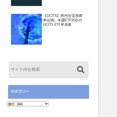
【UCITS】欧州在住投資
家必読。米国ETF対応の
UCITS ETF早見表
カテゴリー
カ
テ