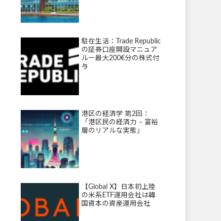
駐在生活：Trade Republic
の証券口座開設マニュア
ルー最大200€分の株式付
与
港区の経済学 第2回：
「港区民の経済力 – 富裕
層のリアルな実態」
【Global X】日本初上陸
の米系ETF運用会社は韓
国資本の資産運用会社