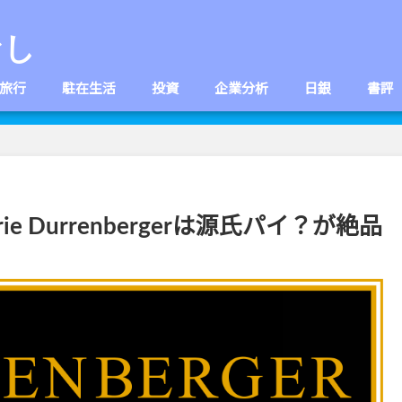
なし
旅行
駐在生活
投資
企業分析
日銀
書評
ie Durrenbergerは源氏パイ？が絶品