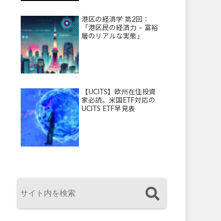
港区の経済学 第2回：
「港区民の経済力 – 富裕
層のリアルな実態」
【UCITS】欧州在住投資
家必読。米国ETF対応の
UCITS ETF早見表