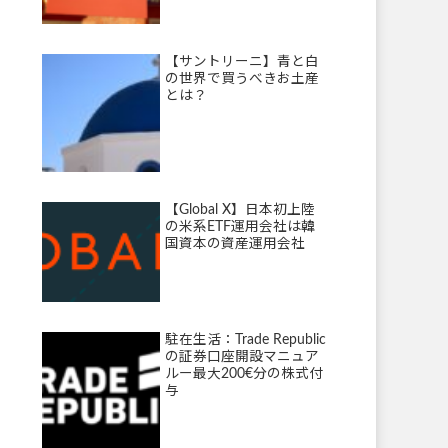
【サントリーニ】青と白
の世界で買うべきお土産
とは？
【Global X】日本初上陸
の米系ETF運用会社は韓
国資本の資産運用会社
駐在生活：Trade Republic
の証券口座開設マニュア
ルー最大200€分の株式付
与