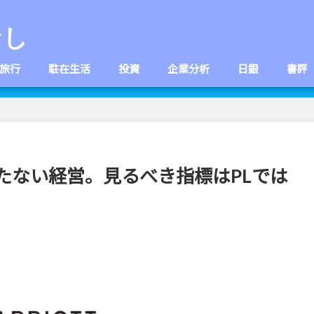
なし
旅行
駐在生活
投資
企業分析
日銀
書評
たない経営。見るべき指標はPLでは