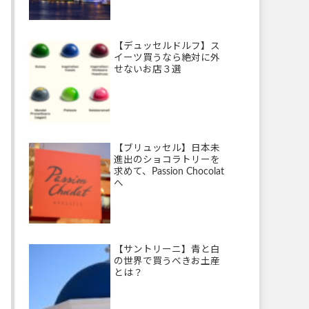
【デュッセルドルフ】ス
イーツ買うなら絶対に外
せないお店３選
【ブリュッセル】日本未
進出のショコラトリーを
求めて、Passion Chocolat
へ
【サントリーニ】青と白
の世界で買うべきお土産
とは？