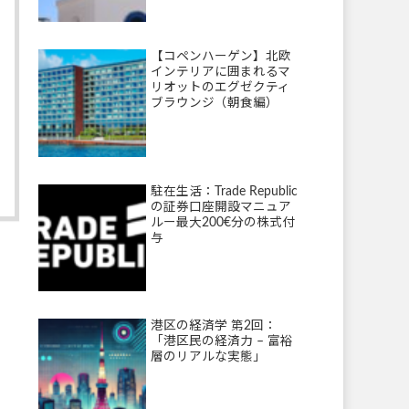
【コペンハーゲン】北欧
インテリアに囲まれるマ
リオットのエグゼクティ
ブラウンジ（朝食編）
駐在生活：Trade Republic
の証券口座開設マニュア
ルー最大200€分の株式付
与
港区の経済学 第2回：
「港区民の経済力 – 富裕
層のリアルな実態」