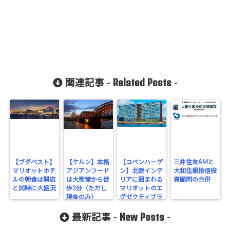
Related Posts
関連記事 -
-
【ブダペスト】
【ケルン】本格
【コペンハーゲ
三井住友AMと
マリオットホテ
アジアンフード
ン】北欧インテ
大和住銀投信投
ルの朝食は開店
は大聖堂から徒
リアに囲まれる
資顧問の合併
と同時に大盛況
歩3分（ただし
マリオットのエ
現金のみ）
グゼクティブラ
ウンジ（カクテ
New Posts
ルタイム編）
最新記事 -
-