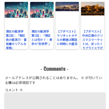
港区の経済学
港区の経済学
【ブダペスト】
【ブダペスト】
第2回：「港区
第1回：「港区
マリオットホテ
中央広場のクリ
民の経済力 – 富
とは何か？ – 東
ルの朝食は開店
スマスマーケッ
裕層のリアルな
京の“別世界”」
と同時に大盛況
トは、ぼったく
実態」
りプライスでが
っちり！
Comments
-
-
メールアドレスが公開されることはありません。
※
が付いてい
る欄は必須項目です
コメント
※