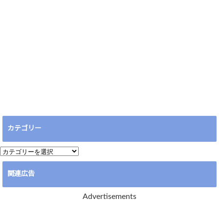
カテゴリー
カ
テ
関連広告
ゴ
リ
Advertisements
ー