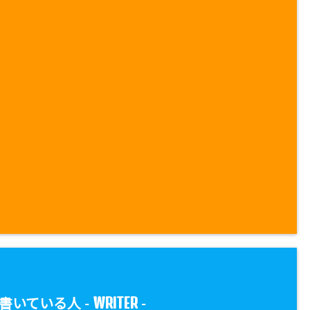
WRITER
書いている人 -
-