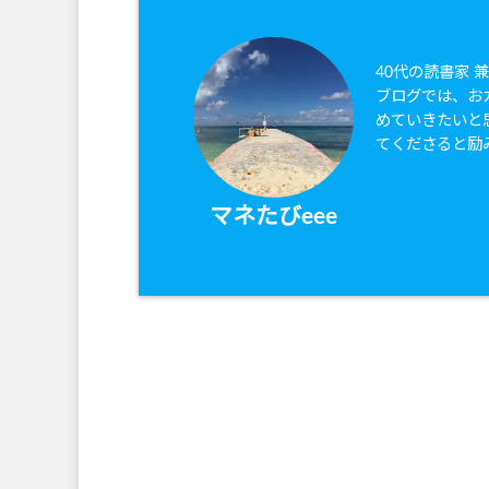
40代の読書家 
ブログでは、お
めていきたいと
てくださると励
マネたびeee