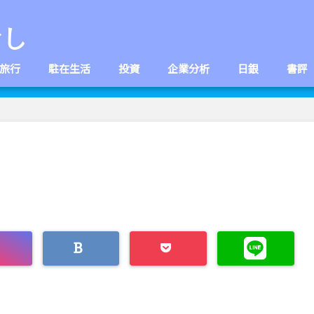
なし
旅行
駐在生活
投資
企業分析
日銀
書評