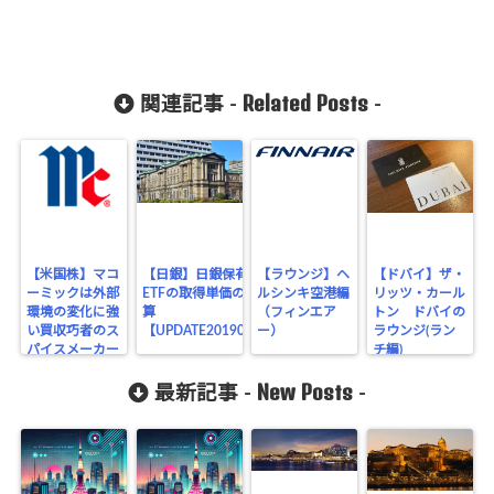
Related Posts
関連記事 -
-
【米国株】マコ
【日銀】日銀保有の
【ラウンジ】ヘ
【ドバイ】ザ・
ーミックは外部
ETFの取得単価の試
ルシンキ空港編
リッツ・カール
環境の変化に強
算
（フィンエア
トン ドバイの
い買収巧者のス
【UPDATE201906】
ー）
ラウンジ(ラン
パイスメーカー
チ編)
New Posts
最新記事 -
-