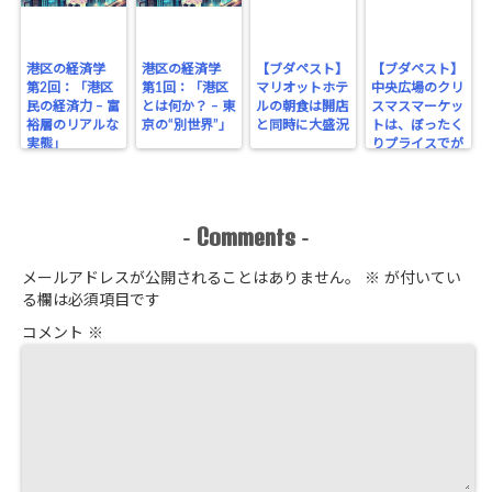
港区の経済学
港区の経済学
【ブダペスト】
【ブダペスト】
第2回：「港区
第1回：「港区
マリオットホテ
中央広場のクリ
民の経済力 – 富
とは何か？ – 東
ルの朝食は開店
スマスマーケッ
裕層のリアルな
京の“別世界”」
と同時に大盛況
トは、ぼったく
実態」
りプライスでが
っちり！
Comments
-
-
メールアドレスが公開されることはありません。
※
が付いてい
る欄は必須項目です
コメント
※