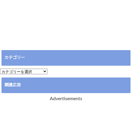
カテゴリー
カ
テ
関連広告
ゴ
リ
Advertisements
ー