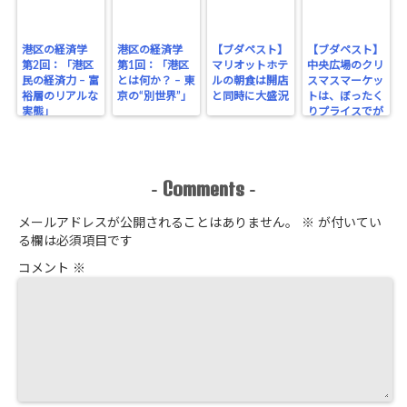
港区の経済学
港区の経済学
【ブダペスト】
【ブダペスト】
第2回：「港区
第1回：「港区
マリオットホテ
中央広場のクリ
民の経済力 – 富
とは何か？ – 東
ルの朝食は開店
スマスマーケッ
裕層のリアルな
京の“別世界”」
と同時に大盛況
トは、ぼったく
実態」
りプライスでが
っちり！
Comments
-
-
メールアドレスが公開されることはありません。
※
が付いてい
る欄は必須項目です
コメント
※