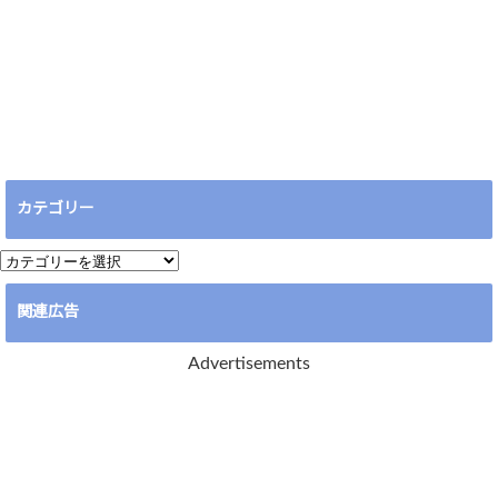
カテゴリー
カ
テ
関連広告
ゴ
リ
Advertisements
ー