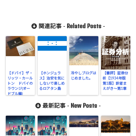
Related Posts
関連記事 -
-
【ドバイ】ザ・
【ホンジュラ
冷やしブログは
【書評】証券分
リッツ・カール
ス】治安を気に
じめました。
析【1934年版
トン ドバイの
しないで楽しめ
第1版】訳者ま
ラウンジ(オー
るロアタン島
えがき～第1章
ドブル編)
New Posts
最新記事 -
-