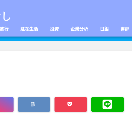
なし
旅行
駐在生活
投資
企業分析
日銀
書評