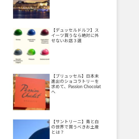
【デュッセルドルフ】ス
イーツ買うなら絶対に外
せないお店３選
【ブリュッセル】日本未
進出のショコラトリーを
求めて、Passion Chocolat
へ
【サントリーニ】青と白
の世界で買うべきお土産
とは？