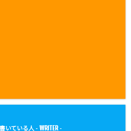
WRITER
書いている人 -
-