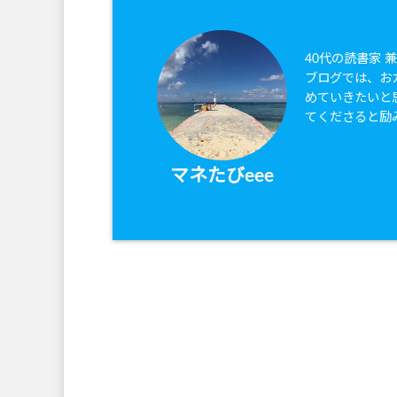
40代の読書家 
ブログでは、お
めていきたいと
てくださると励
マネたびeee