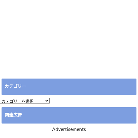
カテゴリー
カ
テ
関連広告
ゴ
リ
Advertisements
ー