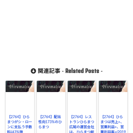
Related Posts
関連記事 -
-
【2764】ひら
【2764】配当
【2764】レス
【2764】ひら
まつがシ・ロー
性向173%のひ
トランひらまつ
まつは売上×、
ンに支払う手数
らまつ
広尾の運営会社
営業利益×、営
料は3%強
は、ひらまつ総
業利益率×(2019