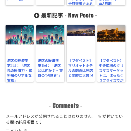
合研究所である
年3月期)
ということ
New Posts
最新記事 -
-
港区の経済学
港区の経済学
【ブダペスト】
【ブダペスト】
第2回：「港区
第1回：「港区
マリオットホテ
中央広場のクリ
民の経済力 – 富
とは何か？ – 東
ルの朝食は開店
スマスマーケッ
裕層のリアルな
京の“別世界”」
と同時に大盛況
トは、ぼったく
実態」
りプライスでが
っちり！
Comments
-
-
メールアドレスが公開されることはありません。
※
が付いてい
る欄は必須項目です