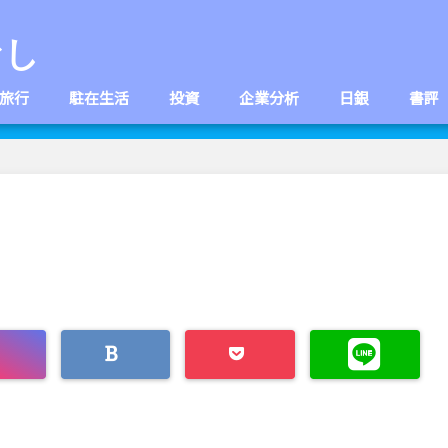
なし
旅行
駐在生活
投資
企業分析
日銀
書評