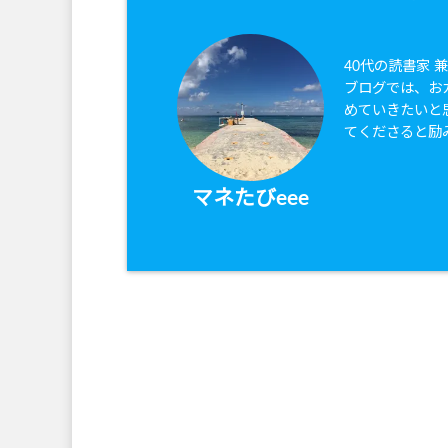
40代の読書家 
ブログでは、お
めていきたいと
てくださると励
マネたびeee