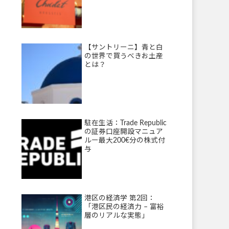
【サントリーニ】青と白
の世界で買うべきお土産
とは？
駐在生活：Trade Republic
の証券口座開設マニュア
ルー最大200€分の株式付
与
港区の経済学 第2回：
「港区民の経済力 – 富裕
層のリアルな実態」