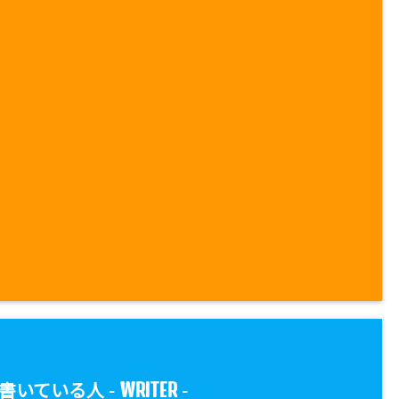
WRITER
書いている人 -
-