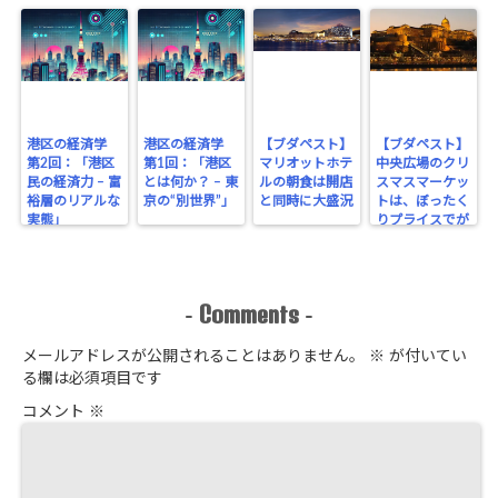
港区の経済学
港区の経済学
【ブダペスト】
【ブダペスト】
第2回：「港区
第1回：「港区
マリオットホテ
中央広場のクリ
民の経済力 – 富
とは何か？ – 東
ルの朝食は開店
スマスマーケッ
裕層のリアルな
京の“別世界”」
と同時に大盛況
トは、ぼったく
実態」
りプライスでが
っちり！
Comments
-
-
メールアドレスが公開されることはありません。
※
が付いてい
る欄は必須項目です
コメント
※