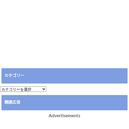
カテゴリー
カ
テ
関連広告
ゴ
リ
Advertisements
ー