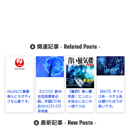
Related Posts
関連記事 -
-
JALのLCC事業
【UCITS】欧州
【書評】青い蜃
【REIT】オフィ
参入にネガティ
在住投資家必
気楼：エンロン
ス系・ホテル系
ブな心象です。
読。米国ETF対
を知るにはこの
は避けたほうが
応のUCITS ETF
一冊で十分
良いです。
早見表
New Posts
最新記事 -
-