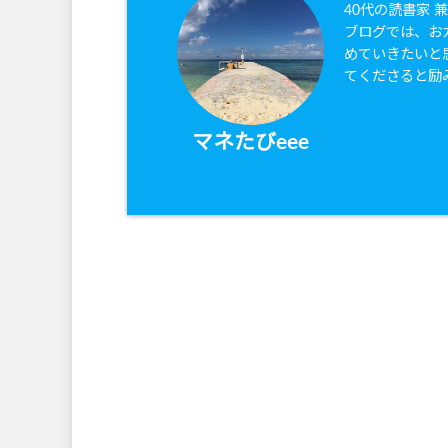
40代の読書家 
ブログでは、お
めていきたいと
てくださると励
マネたびeee