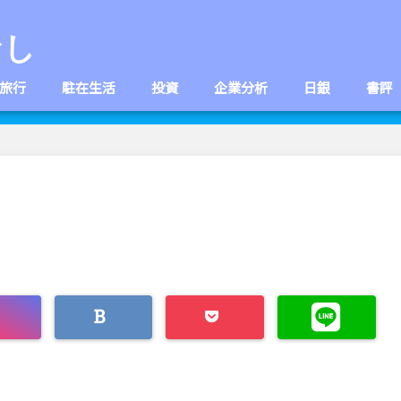
なし
旅行
駐在生活
投資
企業分析
日銀
書評