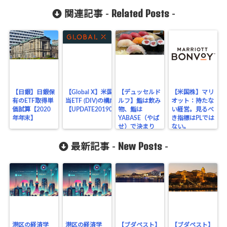
Related Posts
関連記事 -
-
【日銀】日銀保
【Global X】米国高配
【デュッセルド
【米国株】マリ
有のETF取得単
当ETF (DIV)の構成銘柄
ルフ】鮨は飲み
オット：持たな
価試算【2020
【UPDATE20190415】
物、鮨は
い経営。見るべ
年年末】
YABASE（やば
き指標はPLでは
せ）で決まり
ない。
New Posts
最新記事 -
-
港区の経済学
港区の経済学
【ブダペスト】
【ブダペスト】