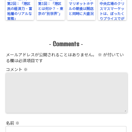
第2回：「港区
第1回：「港区
マリオットホテ
中央広場のクリ
民の経済力 – 富
とは何か？ – 東
ルの朝食は開店
スマスマーケッ
裕層のリアルな
京の“別世界”」
と同時に大盛況
トは、ぼったく
実態」
りプライスでが
っちり！
Comments
-
-
メールアドレスが公開されることはありません。
※
が付いてい
る欄は必須項目です
コメント
※
名前
※