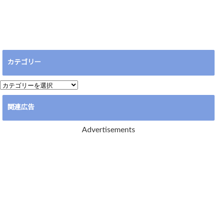
カテゴリー
カ
テ
関連広告
ゴ
リ
Advertisements
ー