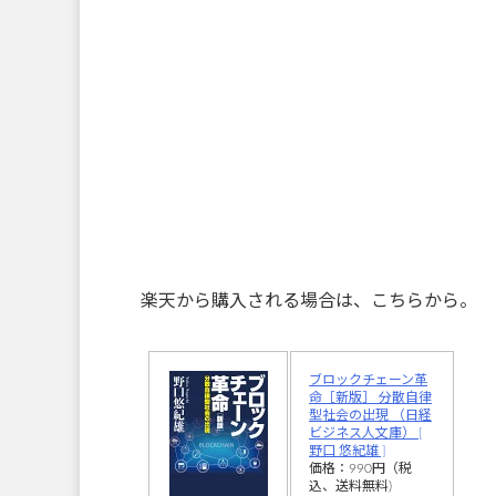
楽天から購入される場合は、こちらから。
ブロックチェーン革
命［新版］ 分散自律
型社会の出現 （日経
ビジネス人文庫） [
野口 悠紀雄 ]
価格：990円（税
込、送料無料)