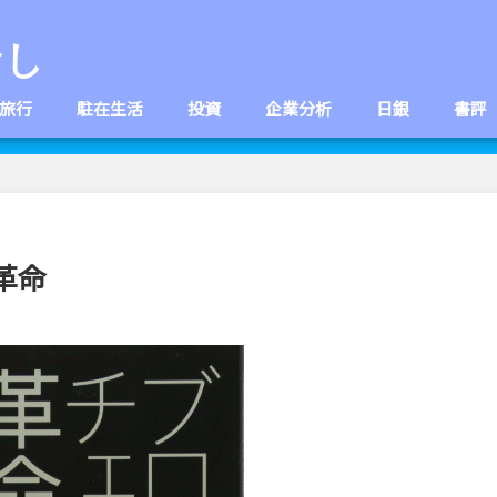
なし
旅行
駐在生活
投資
企業分析
日銀
書評
革命