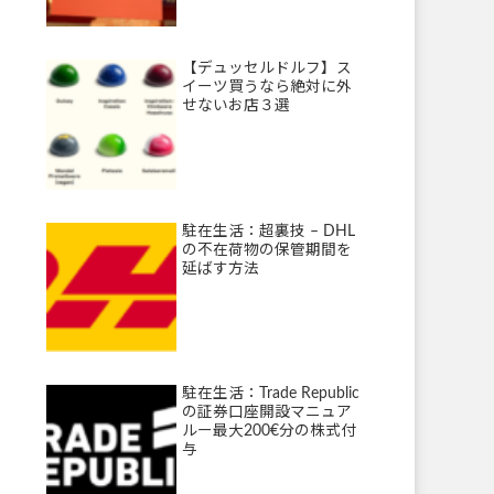
【デュッセルドルフ】ス
イーツ買うなら絶対に外
せないお店３選
駐在生活：超裏技 – DHL
の不在荷物の保管期間を
延ばす方法
駐在生活：Trade Republic
の証券口座開設マニュア
ルー最大200€分の株式付
与