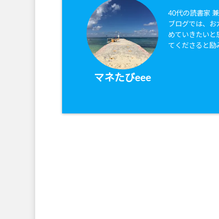
40代の読書家 
ブログでは、お
めていきたいと
てくださると励
マネたびeee