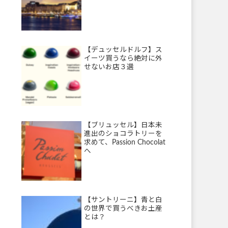
【デュッセルドルフ】ス
イーツ買うなら絶対に外
せないお店３選
【ブリュッセル】日本未
進出のショコラトリーを
求めて、Passion Chocolat
へ
【サントリーニ】青と白
の世界で買うべきお土産
とは？