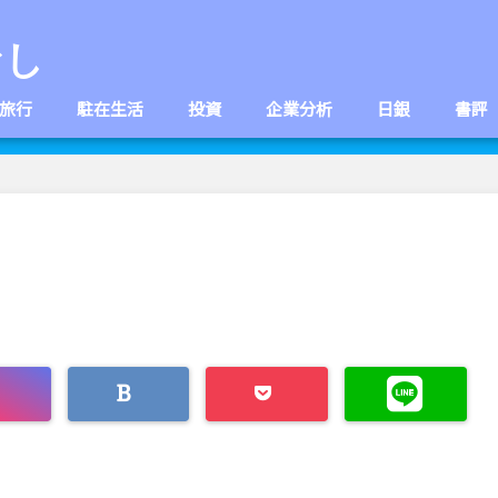
なし
旅行
駐在生活
投資
企業分析
日銀
書評