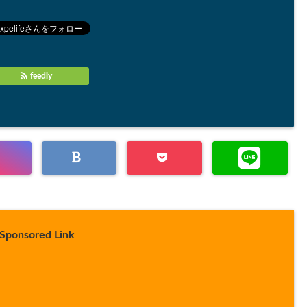
feedly
Sponsored Link