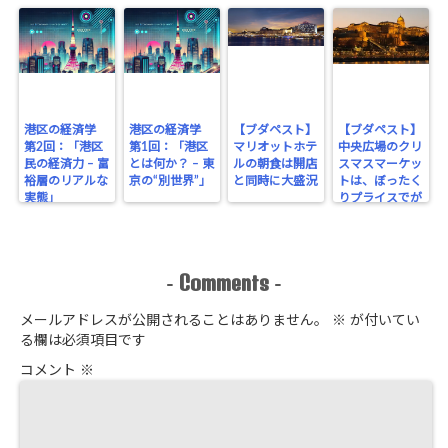
港区の経済学
港区の経済学
【ブダペスト】
【ブダペスト】
第2回：「港区
第1回：「港区
マリオットホテ
中央広場のクリ
民の経済力 – 富
とは何か？ – 東
ルの朝食は開店
スマスマーケッ
裕層のリアルな
京の“別世界”」
と同時に大盛況
トは、ぼったく
実態」
りプライスでが
っちり！
Comments
-
-
メールアドレスが公開されることはありません。
※
が付いてい
る欄は必須項目です
コメント
※