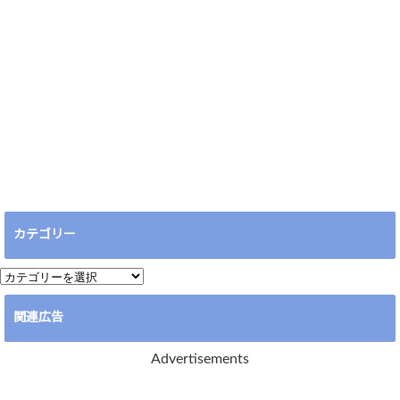
カテゴリー
カ
テ
関連広告
ゴ
リ
Advertisements
ー