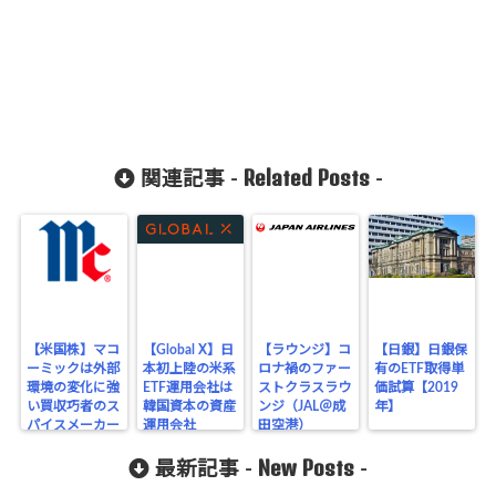
Related Posts
関連記事 -
-
【米国株】マコ
【Global X】日
【ラウンジ】コ
【日銀】日銀保
ーミックは外部
本初上陸の米系
ロナ禍のファー
有のETF取得単
環境の変化に強
ETF運用会社は
ストクラスラウ
価試算【2019
い買収巧者のス
韓国資本の資産
ンジ（JAL＠成
年】
パイスメーカー
運用会社
田空港）
New Posts
最新記事 -
-