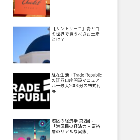
【サントリーニ】青と白
の世界で買うべきお土産
とは？
駐在生活：Trade Republic
の証券口座開設マニュア
ルー最大200€分の株式付
与
港区の経済学 第2回：
「港区民の経済力 – 富裕
層のリアルな実態」