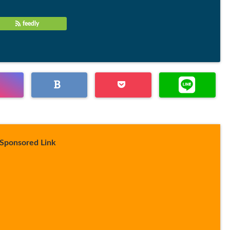
feedly
Sponsored Link