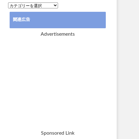
カ
テ
関連広告
ゴ
リ
Advertisements
ー
Sponsored Link