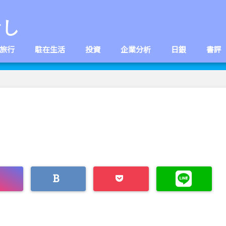
なし
旅行
駐在生活
投資
企業分析
日銀
書評