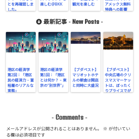
とを再確認しま
楽しむ＠BKK
観光を楽しむ
アメックス無料
した。
特典への影響
（その2）
New Posts
最新記事 -
-
港区の経済学
港区の経済学
【ブダペスト】
【ブダペスト】
第2回：「港区
第1回：「港区
マリオットホテ
中央広場のクリ
民の経済力 – 富
とは何か？ – 東
ルの朝食は開店
スマスマーケッ
裕層のリアルな
京の“別世界”」
と同時に大盛況
トは、ぼったく
実態」
りプライスでが
っちり！
Comments
-
-
メールアドレスが公開されることはありません。
※
が付いてい
る欄は必須項目です