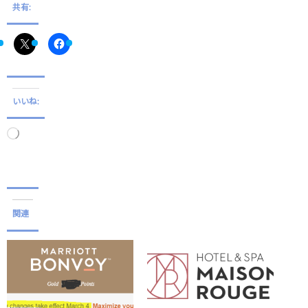
共有:
いいね:
読
み
込
み
中…
関連