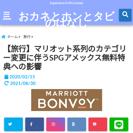
Experience in life is Asset
おカネとホンとタビ
のはなし
menu
ホーム
旅行
【旅行】マリオット系列のカテゴリ
ー変更に伴うSPGアメックス無料特
典への影響
2020/02/15
2021/08/30