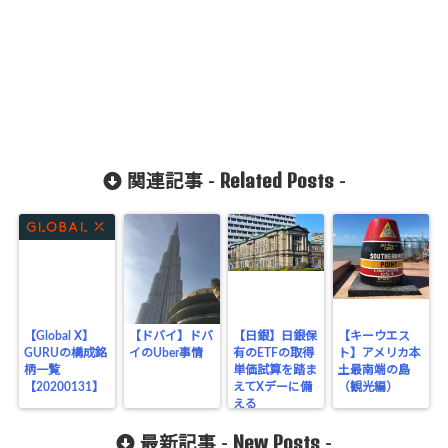
Related Posts
関連記事 -
-
【Global X】
【ドバイ】ドバ
【日銀】日銀保
【キーウエス
GURUの構成銘
イのUber事情
有のETFの取得
ト】アメリカ本
柄一覧
単価試算を踏ま
土最南端の島
【20200131】
えてXデーに備
（観光編）
える
New Posts
最新記事 -
-