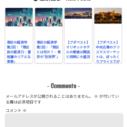
港区の経済学
港区の経済学
【ブダペスト】
【ブダペスト】
第2回：「港区
第1回：「港区
マリオットホテ
中央広場のクリ
民の経済力 – 富
とは何か？ – 東
ルの朝食は開店
スマスマーケッ
裕層のリアルな
京の“別世界”」
と同時に大盛況
トは、ぼったく
実態」
りプライスでが
っちり！
Comments
-
-
メールアドレスが公開されることはありません。
※
が付いてい
る欄は必須項目です
コメント
※