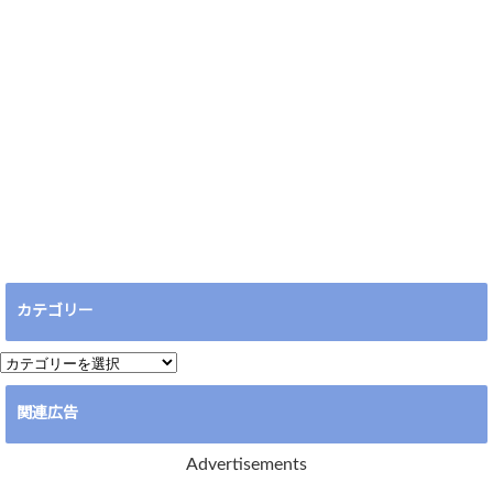
カテゴリー
カ
テ
関連広告
ゴ
リ
Advertisements
ー