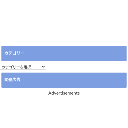
カテゴリー
カ
テ
関連広告
ゴ
リ
Advertisements
ー