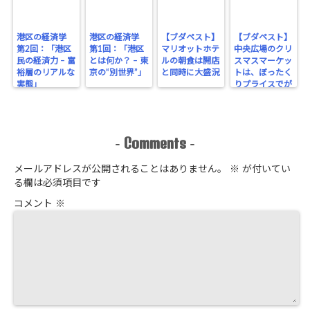
港区の経済学
港区の経済学
【ブダペスト】
【ブダペスト】
第2回：「港区
第1回：「港区
マリオットホテ
中央広場のクリ
民の経済力 – 富
とは何か？ – 東
ルの朝食は開店
スマスマーケッ
裕層のリアルな
京の“別世界”」
と同時に大盛況
トは、ぼったく
実態」
りプライスでが
っちり！
Comments
-
-
メールアドレスが公開されることはありません。
※
が付いてい
る欄は必須項目です
コメント
※