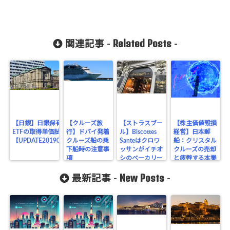
Related Posts
関連記事 -
-
【日銀】日銀保有の
【クルーズ旅
【ストラスブー
【株主価値毀損
ETFの取得単価試算
行】ドバイ発着
ル】Biscottes
経営】日本郵
【UPDATE201905】
クルーズ船の乗
Santeはクロワ
船：クリスタル
下船時の注意事
ッサンがイチオ
クルーズの売却
項
シのベーカリー
と疲弊する本業
New Posts
最新記事 -
-