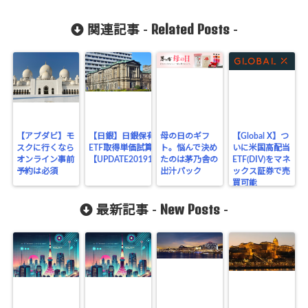
Related Posts
関連記事 -
-
【アブダビ】モ
【日銀】日銀保有の
母の日のギフ
【Global X】つ
スクに行くなら
ETF取得単価試算
ト。悩んで決め
いに米国高配当
オンライン事前
【UPDATE20191031】
たのは茅乃舎の
ETF(DIV)をマネ
予約は必須
出汁パック
ックス証券で売
買可能
New Posts
最新記事 -
-