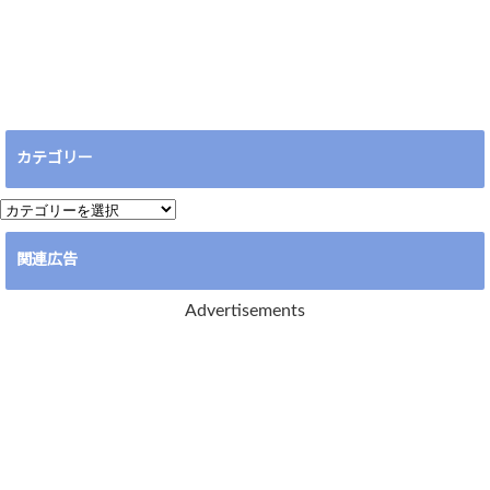
カテゴリー
カ
テ
関連広告
ゴ
リ
Advertisements
ー