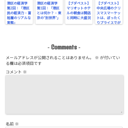
港区の経済学
港区の経済学
【ブダペスト】
【ブダペスト】
第2回：「港区
第1回：「港区
マリオットホテ
中央広場のクリ
民の経済力 – 富
とは何か？ – 東
ルの朝食は開店
スマスマーケッ
裕層のリアルな
京の“別世界”」
と同時に大盛況
トは、ぼったく
実態」
りプライスでが
っちり！
Comments
-
-
メールアドレスが公開されることはありません。
※
が付いてい
る欄は必須項目です
コメント
※
名前
※