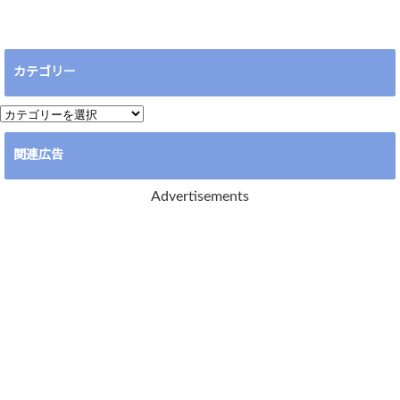
カテゴリー
カ
テ
関連広告
ゴ
リ
Advertisements
ー