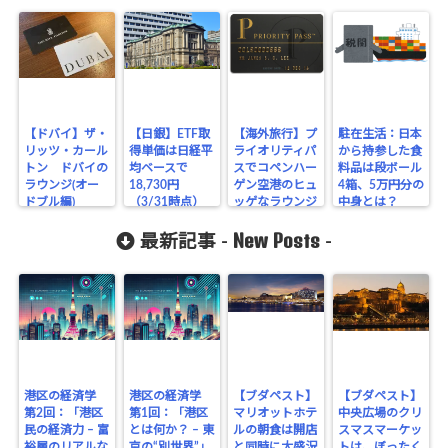
【ドバイ】ザ・
【日銀】ETF取
【海外旅行】プ
駐在生活：日本
リッツ・カール
得単価は日経平
ライオリティパ
から持参した食
トン ドバイの
均ベースで
スでコペンハー
料品は段ボール
ラウンジ(オー
18,730円
ゲン空港のヒュ
4箱、5万円分の
ドブル編)
（3/31時点）
ッゲなラウンジ
中身とは？
を訪問
New Posts
最新記事 -
-
港区の経済学
港区の経済学
【ブダペスト】
【ブダペスト】
第2回：「港区
第1回：「港区
マリオットホテ
中央広場のクリ
民の経済力 – 富
とは何か？ – 東
ルの朝食は開店
スマスマーケッ
裕層のリアルな
京の“別世界”」
と同時に大盛況
トは、ぼったく