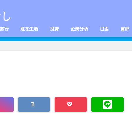
なし
旅行
駐在生活
投資
企業分析
日銀
書評