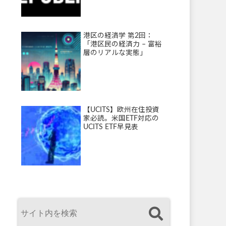
港区の経済学 第2回：
「港区民の経済力 – 富裕
層のリアルな実態」
【UCITS】欧州在住投資
家必読。米国ETF対応の
UCITS ETF早見表