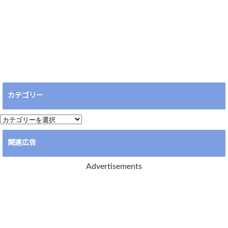
カテゴリー
カ
テ
関連広告
ゴ
リ
Advertisements
ー