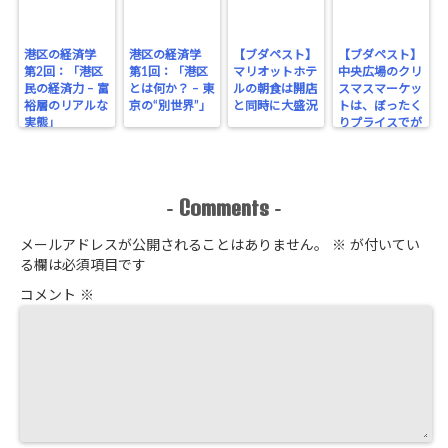
港区の経済学
港区の経済学
【ブダペスト】
【ブダペスト】
第2回：「港区
第1回：「港区
マリオットホテ
中央広場のクリ
民の経済力 – 富
とは何か？ – 東
ルの朝食は開店
スマスマーケッ
裕層のリアルな
京の“別世界”」
と同時に大盛況
トは、ぼったく
実態」
りプライスでが
っちり！
Comments
-
-
メールアドレスが公開されることはありません。
※
が付いてい
る欄は必須項目です
コメント
※