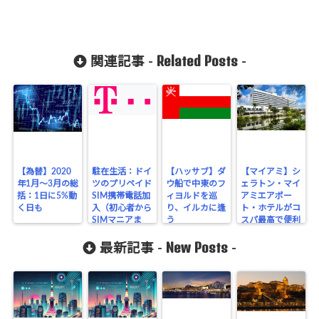
Related Posts
関連記事 -
-
【為替】2020
駐在生活：ドイ
【ハッサブ】ダ
【マイアミ】シ
年1月～3月の総
ツのプリペイド
ウ船で中東のフ
ェラトン・マイ
括：1日に5%動
SIM携帯電話加
ィヨルドを巡
アミエアポー
く日も
入（初心者から
り、イルカに逢
ト・ホテルがコ
SIMマニアま
う
スパ最高で便利
で）
New Posts
最新記事 -
-