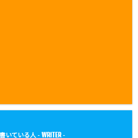
WRITER
書いている人 -
-