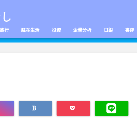
なし
旅行
駐在生活
投資
企業分析
日銀
書評