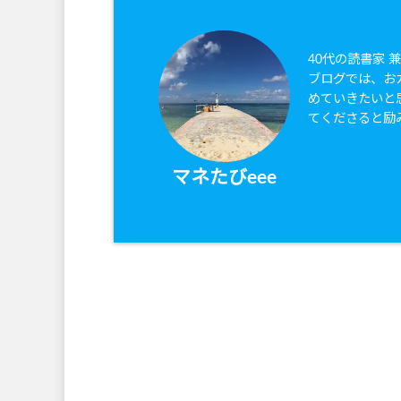
40代の読書家 
ブログでは、お
めていきたいと
てくださると励
マネたびeee