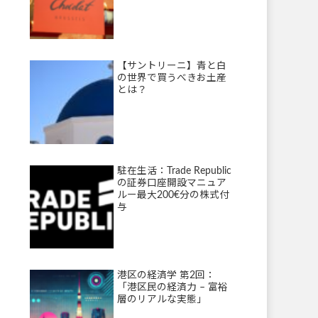
【サントリーニ】青と白
の世界で買うべきお土産
とは？
駐在生活：Trade Republic
の証券口座開設マニュア
ルー最大200€分の株式付
与
港区の経済学 第2回：
「港区民の経済力 – 富裕
層のリアルな実態」