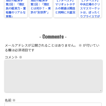
港区の経済学
港区の経済学
【ブダペスト】
【ブダペスト】
第2回：「港区
第1回：「港区
マリオットホテ
中央広場のクリ
民の経済力 – 富
とは何か？ – 東
ルの朝食は開店
スマスマーケッ
裕層のリアルな
京の“別世界”」
と同時に大盛況
トは、ぼったく
実態」
りプライスでが
っちり！
Comments
-
-
メールアドレスが公開されることはありません。
※
が付いてい
る欄は必須項目です
コメント
※
名前
※