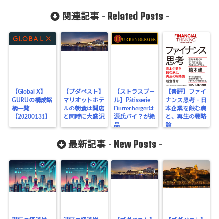
Related Posts
関連記事 -
-
【Global X】
【ブダペスト】
【ストラスブー
【書評】ファイ
GURUの構成銘
マリオットホテ
ル】Pâtisserie
ナンス思考 – 日
柄一覧
ルの朝食は開店
Durrenbergerは
本企業を蝕む病
【20200131】
と同時に大盛況
源氏パイ？が絶
と、再生の戦略
品
論
New Posts
最新記事 -
-