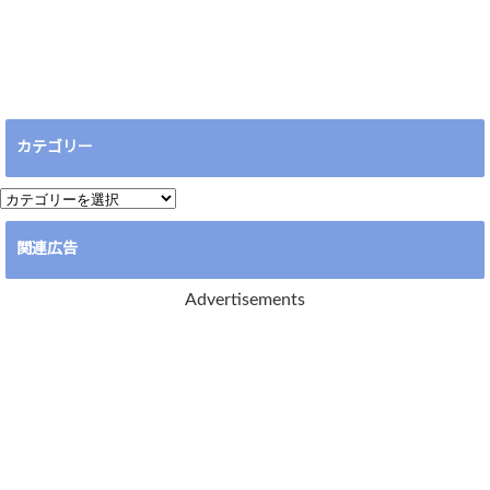
カテゴリー
カ
テ
関連広告
ゴ
リ
Advertisements
ー