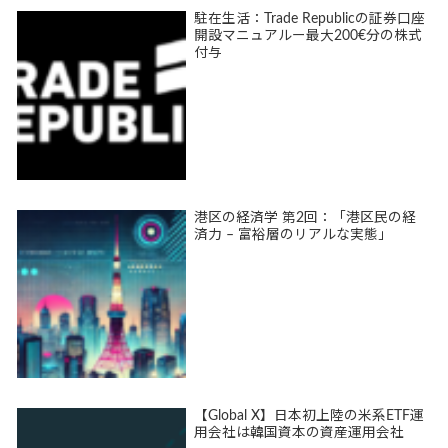
駐在生活：Trade Republicの証券口座
開設マニュアルー最大200€分の株式
付与
港区の経済学 第2回：「港区民の経
済力 – 富裕層のリアルな実態」
【Global X】日本初上陸の米系ETF運
用会社は韓国資本の資産運用会社