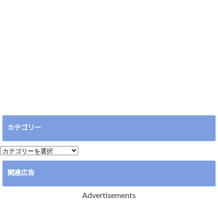
カテゴリー
カ
テ
関連広告
ゴ
リ
Advertisements
ー