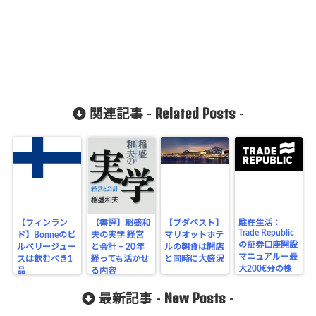
Related Posts
関連記事 -
-
【フィンラン
【書評】稲盛和
【ブダペスト】
駐在生活：
Trade Republic
ド】Bonneのビ
夫の実学 経営
マリオットホテ
の証券口座開設
ルベリージュー
と会計 – 20年
ルの朝食は開店
マニュアルー最
スは飲むべき1
経っても活かせ
と同時に大盛況
大200€分の株
品
る内容
式付与
New Posts
最新記事 -
-