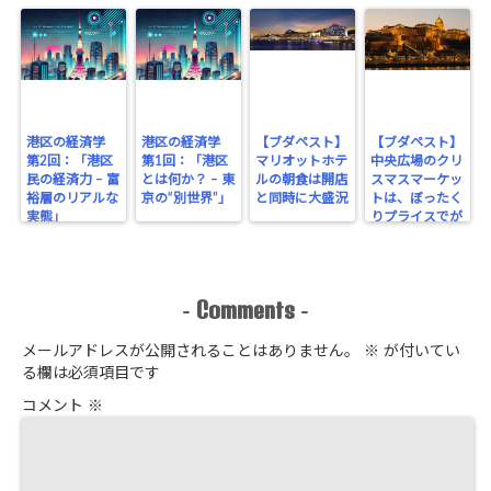
港区の経済学
港区の経済学
【ブダペスト】
【ブダペスト】
第2回：「港区
第1回：「港区
マリオットホテ
中央広場のクリ
民の経済力 – 富
とは何か？ – 東
ルの朝食は開店
スマスマーケッ
裕層のリアルな
京の“別世界”」
と同時に大盛況
トは、ぼったく
実態」
りプライスでが
っちり！
Comments
-
-
メールアドレスが公開されることはありません。
※
が付いてい
る欄は必須項目です
コメント
※