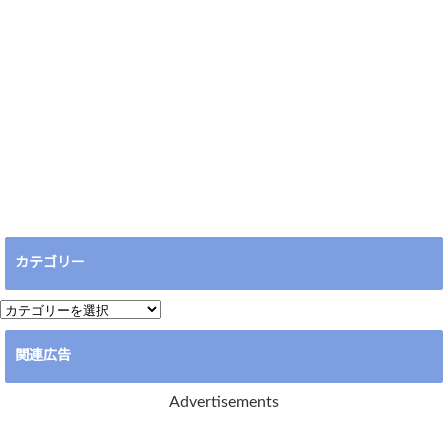
カテゴリー
カ
テ
関連広告
ゴ
リ
Advertisements
ー