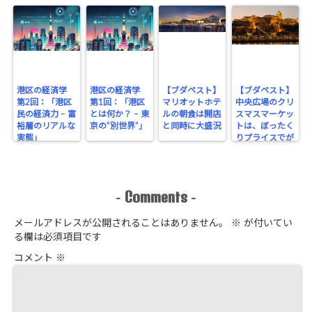
港区の経済学
港区の経済学
【ブダペスト】
【ブダペスト】
第2回：「港区
第1回：「港区
マリオットホテ
中央広場のクリ
民の経済力 – 富
とは何か？ – 東
ルの朝食は開店
スマスマーケッ
裕層のリアルな
京の“別世界”」
と同時に大盛況
トは、ぼったく
実態」
りプライスでが
っちり！
Comments
-
-
メールアドレスが公開されることはありません。
※
が付いてい
る欄は必須項目です
コメント
※