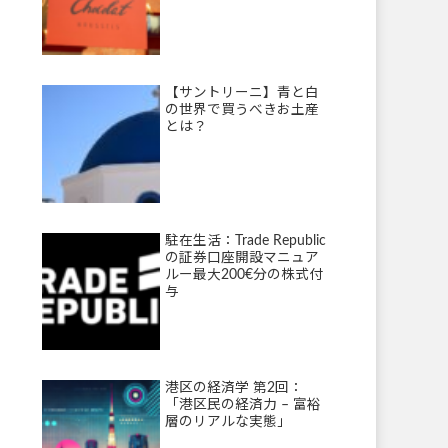
【サントリーニ】青と白
の世界で買うべきお土産
とは？
駐在生活：Trade Republic
の証券口座開設マニュア
ルー最大200€分の株式付
与
港区の経済学 第2回：
「港区民の経済力 – 富裕
層のリアルな実態」