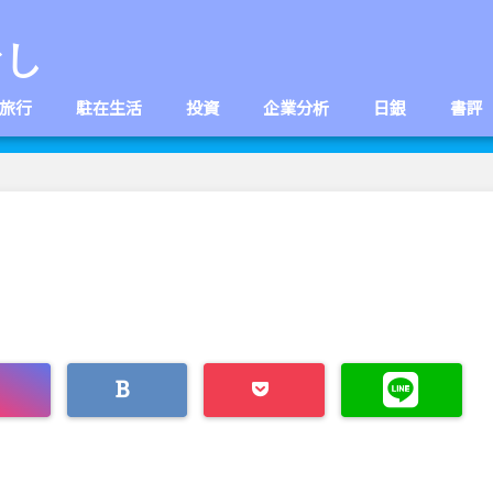
なし
旅行
駐在生活
投資
企業分析
日銀
書評