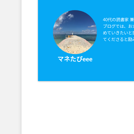
40代の読書家 
ブログでは、お
めていきたいと
てくださると励
マネたびeee