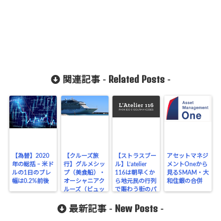
Related Posts
関連記事 -
-
【為替】2020
【クルーズ旅
【ストラスブー
アセットマネジ
年の総括 – 米ド
行】グルメシッ
ル】L’atelier
メントOneから
ルの1日のブレ
プ（美食船）・
116は朝早くか
見るSMAM・大
幅は0.2%前後
オーシャニアク
ら地元民の行列
和住銀の合併
ルーズ（ビュッ
で賑わう街のパ
フェ・朝食編）
ン屋
New Posts
最新記事 -
-