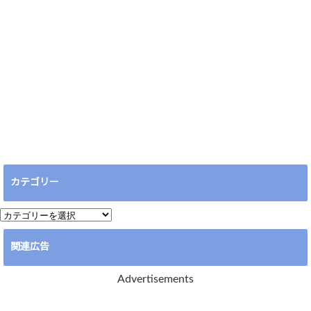
カテゴリー
カ
テ
関連広告
ゴ
リ
Advertisements
ー