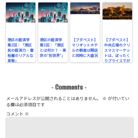
港区の経済学
港区の経済学
【ブダペスト】
【ブダペスト】
第2回：「港区
第1回：「港区
マリオットホテ
中央広場のクリ
民の経済力 – 富
とは何か？ – 東
ルの朝食は開店
スマスマーケッ
裕層のリアルな
京の“別世界”」
と同時に大盛況
トは、ぼったく
実態」
りプライスでが
っちり！
Comments
-
-
メールアドレスが公開されることはありません。
※
が付いてい
る欄は必須項目です
コメント
※