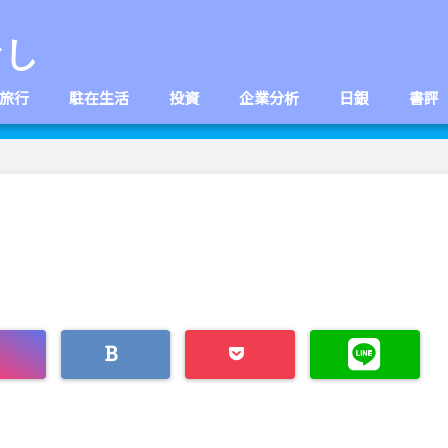
なし
旅行
駐在生活
投資
企業分析
日銀
書評