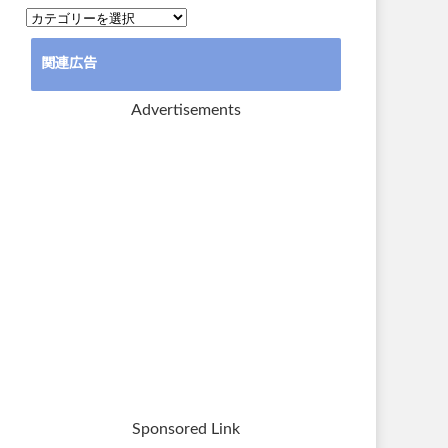
カ
テ
関連広告
ゴ
リ
Advertisements
ー
Sponsored Link