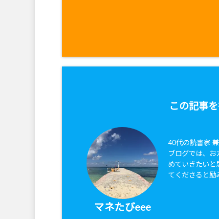
この記事を
40代の読書家 
ブログでは、お
めていきたいと
てくださると励
マネたびeee