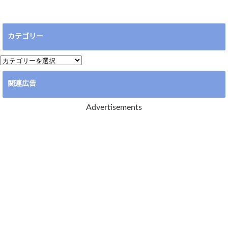
カテゴリー
カ
テ
関連広告
ゴ
リ
Advertisements
ー