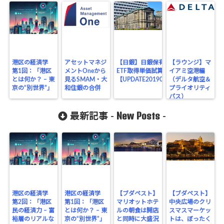
港区の経済学
アセットマネジ
【日銀】日銀保有の
【ラウンジ】マ
第1回：「港区
メントOneから
ETF取得単価試算
イアミ空港編
とは何か？ – 東
見るSMAM・大
【UPDATE20190731】
（デルタ航空＆
京の“別世界”」
和住銀の合併
プライオリティ
パス）
New Posts
最新記事 -
-
港区の経済学
港区の経済学
【ブダペスト】
【ブダペスト】
第2回：「港区
第1回：「港区
マリオットホテ
中央広場のクリ
民の経済力 – 富
とは何か？ – 東
ルの朝食は開店
スマスマーケッ
裕層のリアルな
京の“別世界”」
と同時に大盛況
トは、ぼったく