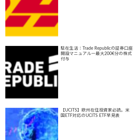
駐在生活：Trade Republicの証券口座
開設マニュアルー最大200€分の株式
付与
【UCITS】欧州在住投資家必読。米
国ETF対応のUCITS ETF早見表