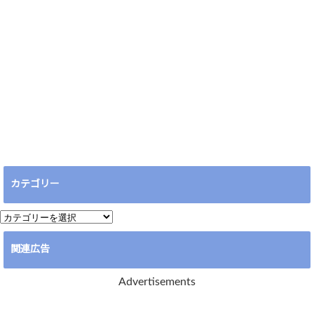
カテゴリー
カ
テ
関連広告
ゴ
リ
Advertisements
ー