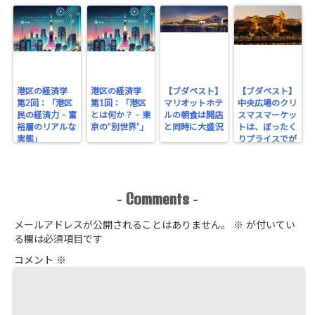
港区の経済学
港区の経済学
【ブダペスト】
【ブダペスト】
第2回：「港区
第1回：「港区
マリオットホテ
中央広場のクリ
民の経済力 – 富
とは何か？ – 東
ルの朝食は開店
スマスマーケッ
裕層のリアルな
京の“別世界”」
と同時に大盛況
トは、ぼったく
実態」
りプライスでが
っちり！
Comments
-
-
メールアドレスが公開されることはありません。
※
が付いてい
る欄は必須項目です
コメント
※