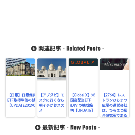
Related Posts
関連記事 -
-
【日銀】日銀保有の
【アブダビ】モ
【Global X】米
【2764】レス
ETF取得単価の試算
スクに行くなら
国高配当ETF
トランひらまつ
【UPDATE20190830】
朝イチがおスス
(DIV)の構成銘
広尾の運営会社
メ
柄【UPDATE】
は、ひらまつ総
合研究所である
ということ
New Posts
最新記事 -
-