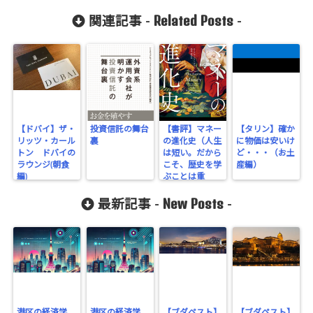
Related Posts
関連記事 -
-
【ドバイ】ザ・
投資信託の舞台
【書評】マネー
【タリン】確か
リッツ・カール
裏
の進化史（人生
に物価は安いけ
トン ドバイの
は短い。だから
ど・・・（お土
ラウンジ(朝食
こそ、歴史を学
産編）
編)
ぶことは重
要。）
New Posts
最新記事 -
-
港区の経済学
港区の経済学
【ブダペスト】
【ブダペスト】