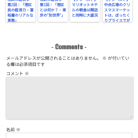
第2回：「港区
第1回：「港区
マリオットホテ
中央広場のクリ
民の経済力 – 富
とは何か？ – 東
ルの朝食は開店
スマスマーケッ
裕層のリアルな
京の“別世界”」
と同時に大盛況
トは、ぼったく
実態」
りプライスでが
っちり！
Comments
-
-
メールアドレスが公開されることはありません。
※
が付いてい
る欄は必須項目です
コメント
※
名前
※