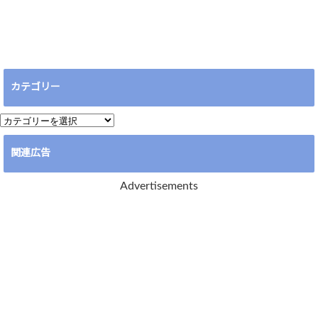
カテゴリー
カ
テ
関連広告
ゴ
リ
Advertisements
ー