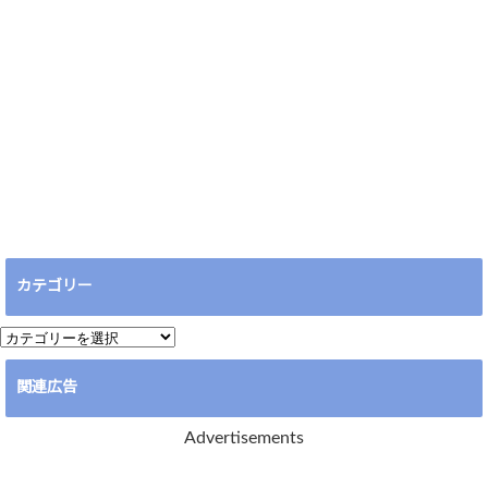
カテゴリー
カ
テ
関連広告
ゴ
リ
Advertisements
ー