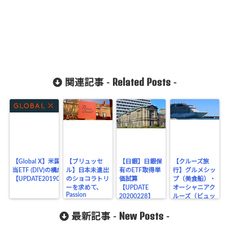
Related Posts
関連記事 -
-
【Global X】米国高配
【ブリュッセ
【日銀】日銀保
【クルーズ旅
当ETF (DIV)の構成銘柄
ル】日本未進出
有のETF取得単
行】グルメシッ
【UPDATE20190415】
のショコラトリ
価試算
プ（美食船）・
ーを求めて、
【UPDATE
オーシャニアク
Passion
20200228】
ルーズ（ビュッ
Chocolatへ
フェ・朝食編）
New Posts
最新記事 -
-