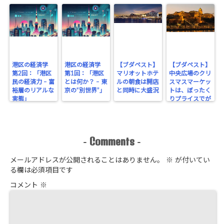
港区の経済学
港区の経済学
【ブダペスト】
【ブダペスト】
第2回：「港区
第1回：「港区
マリオットホテ
中央広場のクリ
民の経済力 – 富
とは何か？ – 東
ルの朝食は開店
スマスマーケッ
裕層のリアルな
京の“別世界”」
と同時に大盛況
トは、ぼったく
実態」
りプライスでが
っちり！
Comments
-
-
メールアドレスが公開されることはありません。
※
が付いてい
る欄は必須項目です
コメント
※