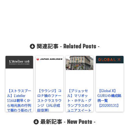
Related Posts
関連記事 -
-
【ストラスブー
【ラウンジ】コ
【ブリュッセ
【Global X】
ル】L’atelier
ロナ禍のファー
ル】マリオッ
GURUの構成銘
116は朝早くか
ストクラスラウ
ト・ホテル・グ
柄一覧
ら地元民の行列
ンジ（JAL＠成
ランプラスのジ
【20200131】
で賑わう街のパ
田空港）
ュニアスイート
ン屋
滞在
New Posts
最新記事 -
-