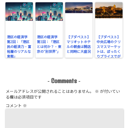
港区の経済学
港区の経済学
【ブダペスト】
【ブダペスト】
第2回：「港区
第1回：「港区
マリオットホテ
中央広場のクリ
民の経済力 – 富
とは何か？ – 東
ルの朝食は開店
スマスマーケッ
裕層のリアルな
京の“別世界”」
と同時に大盛況
トは、ぼったく
実態」
りプライスでが
っちり！
Comments
-
-
メールアドレスが公開されることはありません。
※
が付いてい
る欄は必須項目です
コメント
※