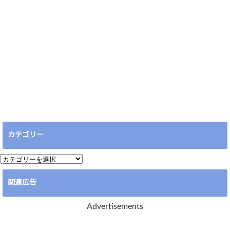
カテゴリー
カ
テ
関連広告
ゴ
リ
Advertisements
ー