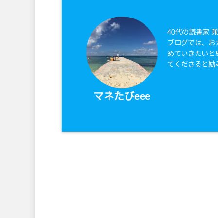
40代の読書家 
ブログでは、お
めていきたいと
てくださると励
マネたびeee