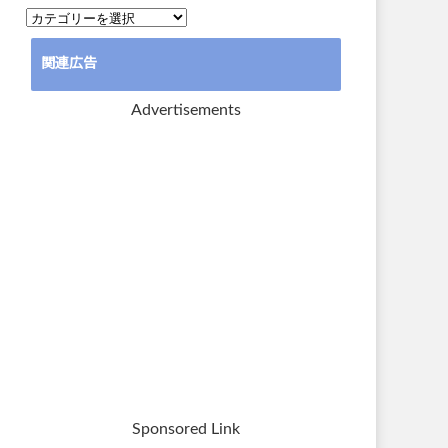
カ
テ
関連広告
ゴ
リ
Advertisements
ー
Sponsored Link