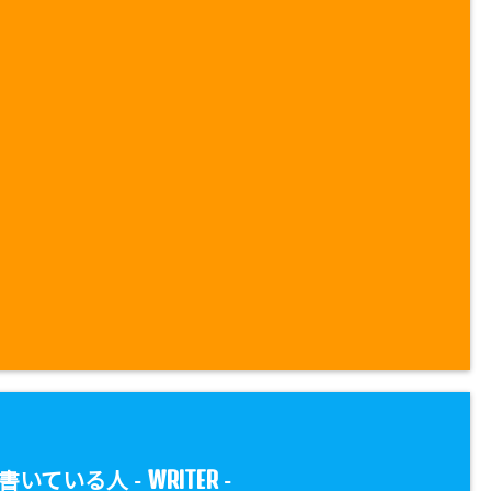
WRITER
書いている人 -
-