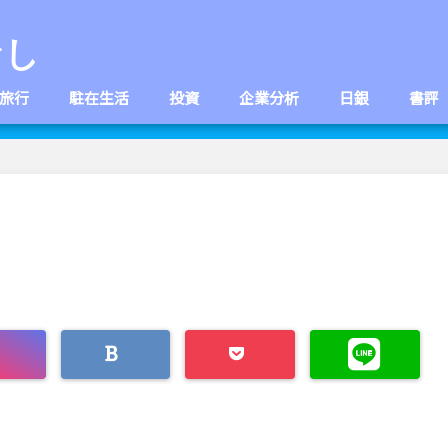
なし
旅行
駐在生活
投資
企業分析
日銀
書評