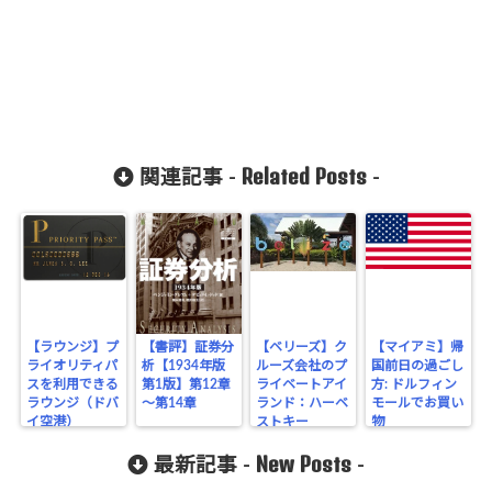
Related Posts
関連記事 -
-
【ラウンジ】プ
【書評】証券分
【ベリーズ】ク
【マイアミ】帰
ライオリティパ
析【1934年版
ルーズ会社のプ
国前日の過ごし
スを利用できる
第1版】第12章
ライベートアイ
方: ドルフィン
ラウンジ（ドバ
～第14章
ランド：ハーベ
モールでお買い
イ空港）
ストキー
物
New Posts
最新記事 -
-