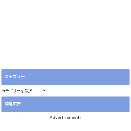
カテゴリー
カ
テ
関連広告
ゴ
リ
Advertisements
ー