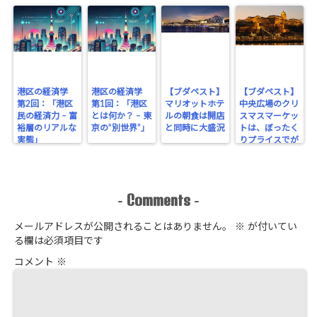
港区の経済学
港区の経済学
【ブダペスト】
【ブダペスト】
第2回：「港区
第1回：「港区
マリオットホテ
中央広場のクリ
民の経済力 – 富
とは何か？ – 東
ルの朝食は開店
スマスマーケッ
裕層のリアルな
京の“別世界”」
と同時に大盛況
トは、ぼったく
実態」
りプライスでが
っちり！
Comments
-
-
メールアドレスが公開されることはありません。
※
が付いてい
る欄は必須項目です
コメント
※