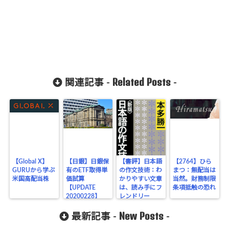
Related Posts
関連記事 -
-
【Global X】
【日銀】日銀保
【書評】日本語
【2764】ひら
GURUから学ぶ
有のETF取得単
の作文技術：わ
まつ：無配当は
米国高配当株
価試算
かりやすい文章
当然。財務制限
【UPDATE
は、読み手にフ
条項抵触の恐れ
20200228】
レンドリー
New Posts
最新記事 -
-