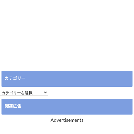
カテゴリー
カ
テ
関連広告
ゴ
リ
Advertisements
ー