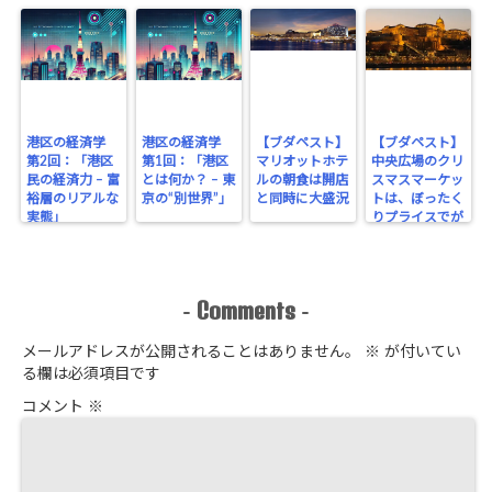
港区の経済学
港区の経済学
【ブダペスト】
【ブダペスト】
第2回：「港区
第1回：「港区
マリオットホテ
中央広場のクリ
民の経済力 – 富
とは何か？ – 東
ルの朝食は開店
スマスマーケッ
裕層のリアルな
京の“別世界”」
と同時に大盛況
トは、ぼったく
実態」
りプライスでが
っちり！
Comments
-
-
メールアドレスが公開されることはありません。
※
が付いてい
る欄は必須項目です
コメント
※