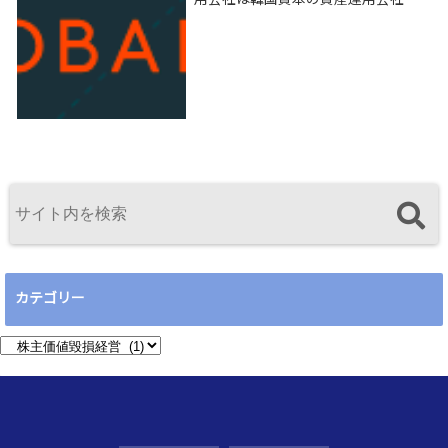
用会社は韓国資本の資産運用会社
カテゴリー
カ
テ
ゴ
リ
ー