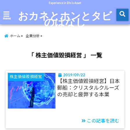
Experience in life is Asset
おカネとホンとタビ
のはなし
menu
ホーム
企業分析
「 株主価値毀損経営 」 一覧
2019/09/22
株主価値毀損経営
【株主価値毀損経営】日本
郵船：クリスタルクルーズ
の売却と疲弊する本業
この記事を読む