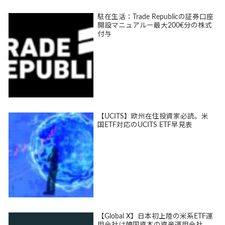
駐在生活：Trade Republicの証券口座
開設マニュアルー最大200€分の株式
付与
【UCITS】欧州在住投資家必読。米
国ETF対応のUCITS ETF早見表
【Global X】日本初上陸の米系ETF運