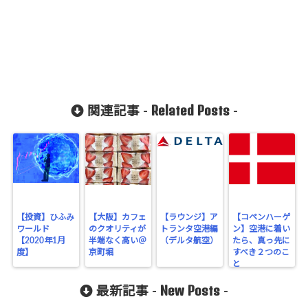
Related Posts
関連記事 -
-
【投資】ひふみ
【大阪】カフェ
【ラウンジ】ア
【コペンハーゲ
ワールド
のクオリティが
トランタ空港編
ン】空港に着い
【2020年1月
半端なく高い＠
（デルタ航空）
たら、真っ先に
度】
京町堀
すべき２つのこ
と
New Posts
最新記事 -
-