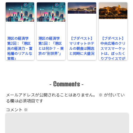
港区の経済学
港区の経済学
【ブダペスト】
【ブダペスト】
第2回：「港区
第1回：「港区
マリオットホテ
中央広場のクリ
民の経済力 – 富
とは何か？ – 東
ルの朝食は開店
スマスマーケッ
裕層のリアルな
京の“別世界”」
と同時に大盛況
トは、ぼったく
実態」
りプライスでが
っちり！
Comments
-
-
メールアドレスが公開されることはありません。
※
が付いてい
る欄は必須項目です
コメント
※