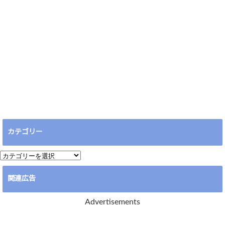
カテゴリー
カ
テ
関連広告
ゴ
リ
Advertisements
ー