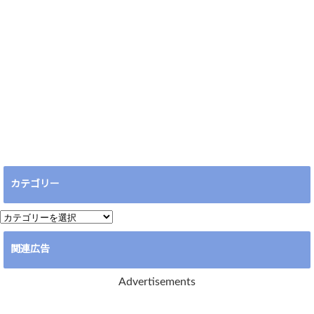
カテゴリー
カ
テ
関連広告
ゴ
リ
Advertisements
ー