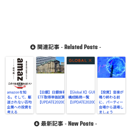
Related Posts
関連記事 -
-
amazonを知
【日銀】日銀保有の
【Global X】GURUの
【投資】音楽が
る。そして、駆
ETF取得単価試算
構成銘柄一覧
鳴り終わる前
逐されない百均
【UPDATE20200331】
【UPDATE20200619】
に、パーティー
企業への投資を
会場から退場し
考える
ましょう
New Posts
最新記事 -
-