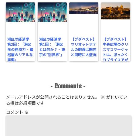
港区の経済学
港区の経済学
【ブダペスト】
【ブダペスト】
第2回：「港区
第1回：「港区
マリオットホテ
中央広場のクリ
民の経済力 – 富
とは何か？ – 東
ルの朝食は開店
スマスマーケッ
裕層のリアルな
京の“別世界”」
と同時に大盛況
トは、ぼったく
実態」
りプライスでが
っちり！
Comments
-
-
メールアドレスが公開されることはありません。
※
が付いてい
る欄は必須項目です
コメント
※