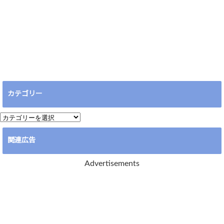
カテゴリー
カ
テ
関連広告
ゴ
リ
Advertisements
ー