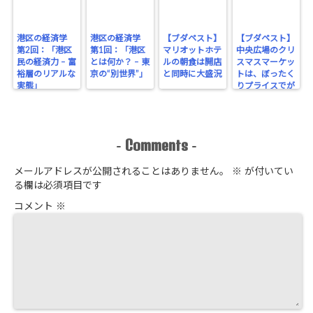
港区の経済学
港区の経済学
【ブダペスト】
【ブダペスト】
第2回：「港区
第1回：「港区
マリオットホテ
中央広場のクリ
民の経済力 – 富
とは何か？ – 東
ルの朝食は開店
スマスマーケッ
裕層のリアルな
京の“別世界”」
と同時に大盛況
トは、ぼったく
実態」
りプライスでが
っちり！
Comments
-
-
メールアドレスが公開されることはありません。
※
が付いてい
る欄は必須項目です
コメント
※