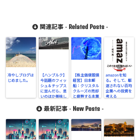
Related Posts
関連記事 -
-
冷やしブログは
【ハンブルク】
【株主価値毀損
amazonを知
じめました。
今話題のフィッ
経営】日本郵
る。そして、駆
シュ＆チップス
船：クリスタル
逐されない百均
に並んだら、思
クルーズの売却
企業への投資を
いのほか美味し
と疲弊する本業
考える
かった
New Posts
最新記事 -
-